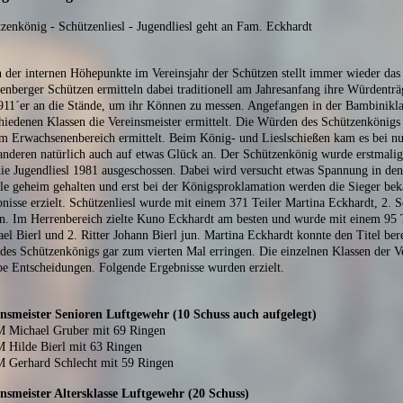
zenkönig - Schützenliesl - Jugendliesl geht an Fam. Eckhardt
 der internen Höhepunkte im Vereinsjahr der Schützen stellt immer wieder das 
enberger Schützen ermitteln dabei traditionell am Jahresanfang ihre Würdenträ
911´er an die Stände, um ihr Können zu messen. Angefangen in der Bambiniklas
hiedenen Klassen die Vereinsmeister ermittelt. Die Würden des Schützenkönigs
m Erwachsenenbereich ermittelt. Beim König- und Lieslschießen kam es bei n
nderen natürlich auch auf etwas Glück an. Der Schützenkönig wurde erstmalig
ie Jugendliesl 1981 ausgeschossen. Dabei wird versucht etwas Spannung in den 
lle geheim gehalten und erst bei der Königsproklamation werden die Sieger b
nisse erzielt. Schützenliesl wurde mit einem 371 Teiler Martina Eckhardt, 2. S
. Im Herrenbereich zielte Kuno Eckhardt am besten und wurde mit einem 95 Te
el Bierl und 2. Ritter Johann Bierl jun. Martina Eckhardt konnte den Titel be
 des Schützenkönigs gar zum vierten Mal erringen. Die einzelnen Klassen der V
e Entscheidungen. Folgende Ergebnisse wurden erzielt.
insmeister Senioren Luftgewehr (10 Schuss auch aufgelegt)
M Michael Gruber mit 69 Ringen
 Hilde Bierl mit 63 Ringen
M Gerhard Schlecht mit 59 Ringen
nsmeister Altersklasse
Luftgewehr
(20 Schuss)