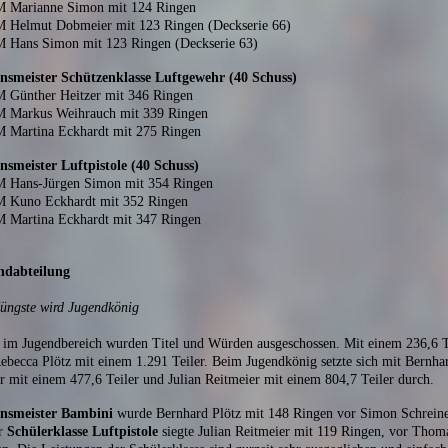
M Marianne Simon mit 124 Ringen
M Helmut Dobmeier mit 123 Ringen (Deckserie 66)
M Hans Simon mit 123 Ringen (Deckserie 63)
insmeister Schützenklasse
Luftgewehr
(40 Schuss)
M Günther Heitzer mit 346 Ringen
M Markus Weihrauch mit 339 Ringen
M Martina Eckhardt mit 275 Ringen
nsmeister Luftpistole (40 Schuss)
M Hans-Jürgen Simon mit 354 Ringen
M Kuno Eckhardt mit 352 Ringen
M Martina Eckhardt mit 347 Ringen
ndabteilung
üngste wird Jugendkönig
im Jugendbereich wurden Titel und Würden ausgeschossen. Mit einem 236,6 Tei
ebecca Plötz mit einem 1.291 Teiler. Beim Jugendkönig setzte sich mit Bernhar
 mit einem 477,6 Teiler und Julian Reitmeier mit einem 804,7 Teiler durch.
insmeister Bambini
wurde Bernhard Plötz mit 148 Ringen vor Simon Schreine
er
Schülerklasse Luftpistole
siegte Julian Reitmeier mit 119 Ringen, vor Thom