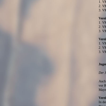
1. V
2. V
3. V
Vere
1. V
2. V
3. V
Verei
1. V
2. V
3. V
Juge
Der J
Auch 
vor R
Mayer
Vere
In d