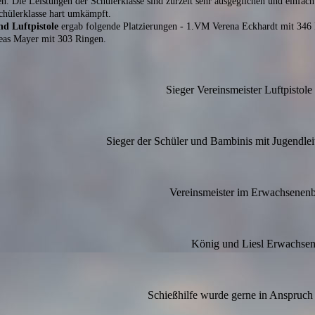
n. Die Leistungen der Schülerklasse sind zurzeit sehr ausgeglichen und einf
chülerklasse hart umkämpft.
nd Luftpistole
ergab folgende Platzierungen - 1.VM Verena Eckhardt mit 346
eas Mayer mit 303 Ringen.
Sieger Vereinsmeister Luftpistole
Sieger der Schüler und Bambinis mit Jugendlei
Vereinsmeister im Erwachsenenb
König und Liesl Erwachse
Schießhilfe wurde gerne in Anspru