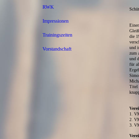
RWK
Schüt
Impressionen
Einen
Gleiß
Trainingszeiten
die 1
versc
und i
Vorstandschaft
zum a
und d
für a
Ergeb
Simon
Micha
Titel
knapp
Vere
1. V
2. VM
3. V
Verei