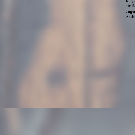
Ringe
die S
Juge
Andr